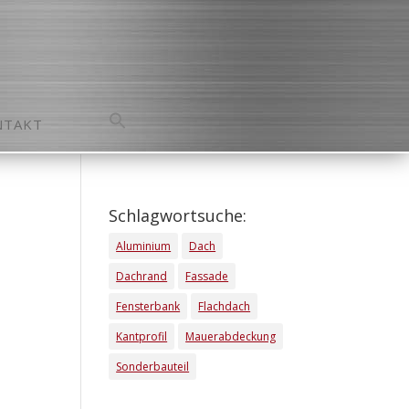
NTAKT
Search
for:
Search Button
Schlagwortsuche:
Aluminium
Dach
Dachrand
Fassade
Fensterbank
Flachdach
Kantprofil
Mauerabdeckung
Sonderbauteil