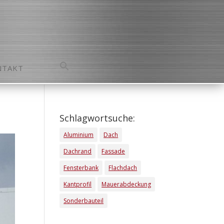
NTAKT
Search
for:
Search Button
Schlagwortsuche:
Aluminium
Dach
Dachrand
Fassade
Fensterbank
Flachdach
Kantprofil
Mauerabdeckung
Sonderbauteil