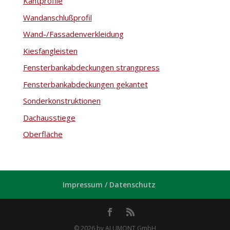
Kantprofile
Wandanschlußprofil
Wand-/Fassadenverkleidung
Kiesfangleisten
Fensterbankabdeckungen strangpress
Fensterbankabdeckungen gekantet
Sonderkonstruktionen
Dachausstiege
Oberfläche
Impressum / Datenschutz
© 2026 by ALUMONT GmbH