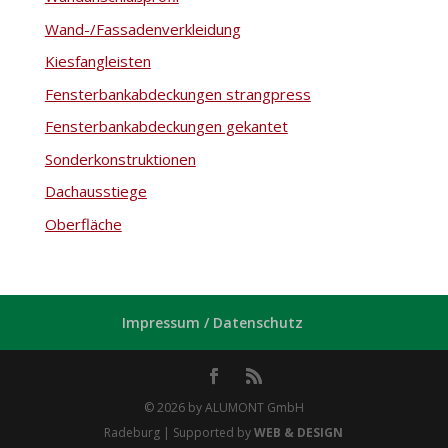
Wand-/Fassadenverkleidung
Kiesfangleisten
Fensterbankabdeckungen strangpress
Fensterbankabdeckungen gekantet
Sonderkonstruktionen
Dachausstiege
Oberfläche
Impressum / Datenschutz
© 2026 by ALUMONT GmbH
Radeburg | Supported by
WEB & DESIGN