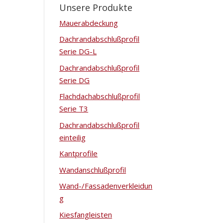
Unsere Produkte
Mauerabdeckung
Dachrandabschlußprofil
Serie DG-L
Dachrandabschlußprofil
Serie DG
Flachdachabschlußprofil
Serie T3
Dachrandabschlußprofil
einteilig
Kantprofile
Wandanschlußprofil
Wand-/Fassadenverkleidun
g
Kiesfangleisten